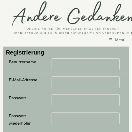
Menü
Registrierung
Benutzername
E-Mail-Adresse
Passwort
Passwort
wiederholen