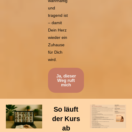
wahrhaftig
und
tragend ist
– damit
Dein Herz
wieder ein
Zuhause
für Dich
wird.
Ja, dieser
Weg ruft
mich
So läuft
der Kurs
ab